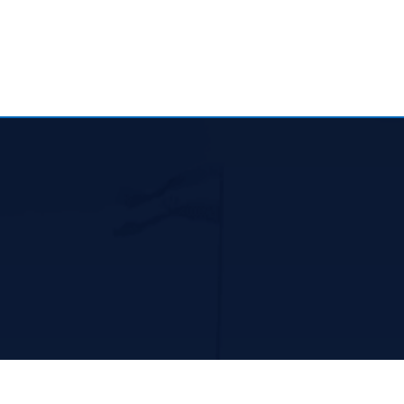

ارتباط با ما
آدرس: خیابان ابن سینا معاونت آموزش و تحقیقات و